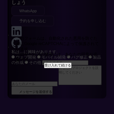
しょう
WhatsApp
予約を申し込む
このフォームは、自動化された悪用を防ぐた
めにGoogle reCAPTCHAによって保護されて
います。
私は…に興味があります。
このサービスの使用には、あなたの同意が必
ウェブ開発
モバイル開発
バグ修正
製品
要です。
の作成
その他
受け入れて続ける
メッセージを送信する