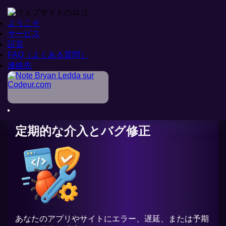
ようこそ
ようこそ
サービス
サービス
証言
証言
FAQ（よくある質問）
FAQ（よくある質問）
ホーム
連絡先
連絡先
>
サービス
>
定期的な介入とバグ修正
定期的な介入とバグ修正
あなたのアプリやサイトにエラー、遅延、または予期