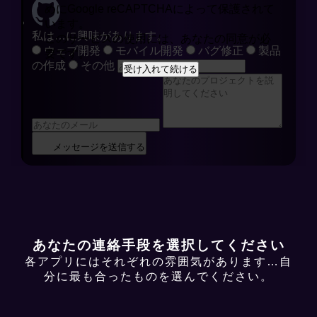
めにGoogle reCAPTCHAによって保護されて
います。
私は…に興味があります。
このサービスの使用には、あなたの同意が必
ウェブ開発
モバイル開発
バグ修正
製品
要です。
の作成
その他
受け入れて続ける
メッセージを送信する
あなたの連絡手段を選択してください
各アプリにはそれぞれの雰囲気があります…自
分に最も合ったものを選んでください。