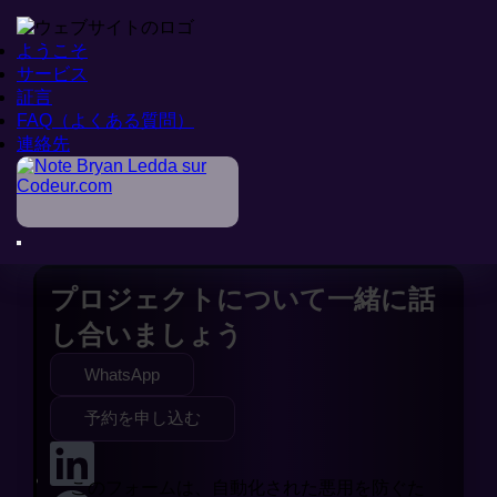
ようこそ
ようこそ
サービス
サービス
証言
証言
FAQ（よくある質問）
FAQ（よくある質問）
ようこそ
連絡先
連絡先
>
連絡
連絡先
プロジェクトについて
一緒に
話
し合いましょう
WhatsApp
予約を申し込む
このフォームは、自動化された悪用を防ぐた