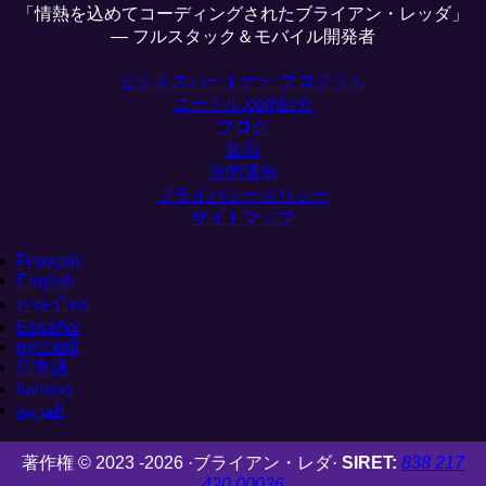
「情熱を込めてコーディングされたブライアン・レッダ」
— フルスタック＆モバイル開発者
ビジネスパートナー プログラム
コードル.com紹介
ブログ
製品
法的通知
プライバシーポリシー
サイトマップ
Français
English
ภาษาไทย
Español
русский
日本語
Italiano
العربية
著作権 © 2023 -2026
·
ブライアン・レダ
·
SIRET:
838 217
420 00036