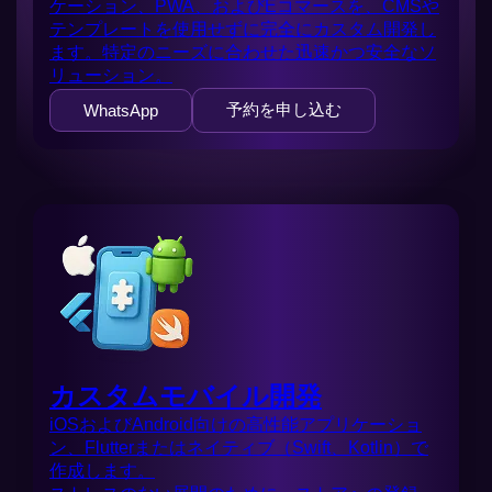
ケーション、PWA、およびEコマースを、CMSや
テンプレートを使用せずに完全にカスタム開発し
ます。特定のニーズに合わせた迅速かつ安全なソ
リューション。
予約を申し込む
WhatsApp
カスタムモバイル開発
iOSおよびAndroid向けの高性能アプリケーショ
ン、Flutterまたはネイティブ（Swift、Kotlin）で
作成します。