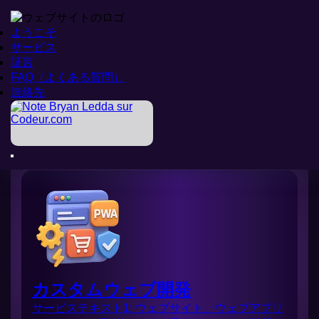
ようこそ
ようこそ
サービス
サービス
証言
証言
FAQ（よくある質問）
FAQ（よくある質問）
ようこそ
連絡先
連絡先
>
サービス
サービス
カスタムウェブ開発
サービステキスト1: ウェブサイト、ウェブアプリ