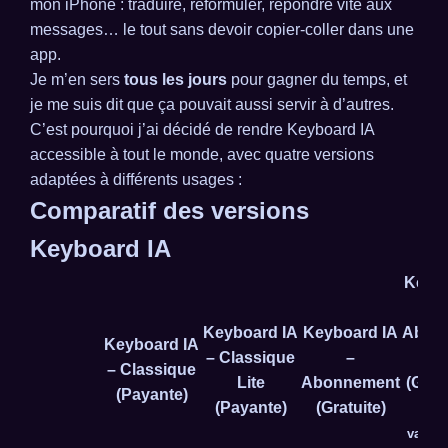
mon iPhone : traduire, reformuler, répondre vite aux
messages… le tout sans devoir copier-coller dans une
app.
Je m’en sers
tous les jours
pour gagner du temps, et
je me suis dit que ça pouvait aussi servir à d’autres.
C’est pourquoi j’ai décidé de rendre Keyboard IA
accessible à tout le monde, avec quatre versions
adaptées à différents usages :
Comparatif des versions
Keyboard IA
Keybo
Keyboard IA
Keyboard IA
Abon
Keyboard IA
– Classique
–
L
– Classique
Lite
Abonnement
(Grat
(Payante)
(Payante)
(Gratuite)
atte
valida