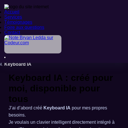
Accueil
Accueil
Services
Services
Témoignages
Témoignages
Foire aux questions
Foire aux questions
Contact
Contact
Accueil
>
Nos Produits
>
Mobile
>
Keyboard IA
Keyboard IA : créé pour
moi, disponible pour
tous
J’ai d’abord créé
Keyboard IA
pour mes propres
besoins.
Je voulais un clavier intelligent directement intégré à