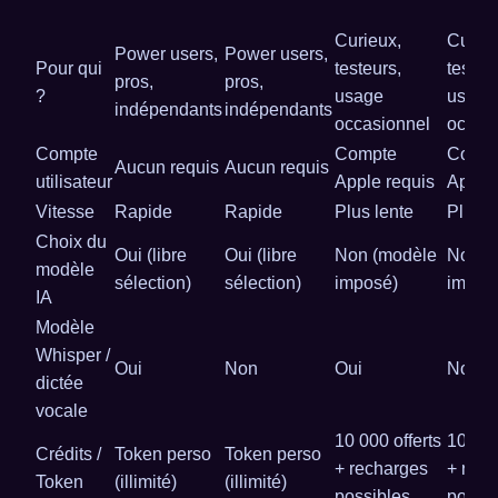
S
Curieux,
Curieu
Power users,
Power users,
Pour qui
testeurs,
testeu
pros,
pros,
?
usage
usage
indépendants
indépendants
occasionnel
occas
Compte
Compte
Comp
Aucun requis
Aucun requis
utilisateur
Apple requis
Apple 
Vitesse
Rapide
Rapide
Plus lente
Plus l
Choix du
Oui (libre
Oui (libre
Non (modèle
Non (
modèle
sélection)
sélection)
imposé)
impos
IA
Modèle
Whisper /
Oui
Non
Oui
Non
dictée
vocale
10 000 offerts
10 000
Crédits /
Token perso
Token perso
+ recharges
+ rech
Token
(illimité)
(illimité)
possibles
possib