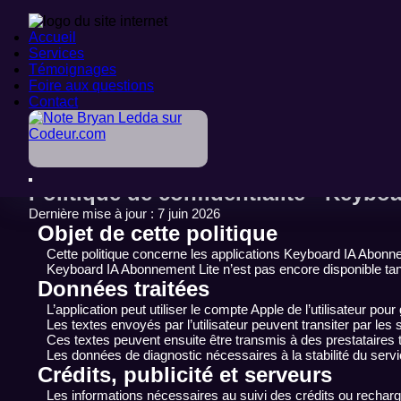
Accueil
Accueil
Services
Services
Témoignages
Témoignages
Foire aux questions
Foire aux questions
Accueil
Contact
Contact
>
Politique de confidentialité
>
Keyboard IA Abonnement
Politique de confidentialité - Keyb
Dernière mise à jour : 7 juin 2026
Objet de cette politique
Cette politique concerne les applications Keyboard IA Abon
Keyboard IA Abonnement Lite n’est pas encore disponible tant
Données traitées
L’application peut utiliser le compte Apple de l’utilisateur pour
Les textes envoyés par l’utilisateur peuvent transiter par le
Ces textes peuvent ensuite être transmis à des prestataire
Les données de diagnostic nécessaires à la stabilité du servic
Crédits, publicité et serveurs
Les informations nécessaires au suivi des crédits ou recharges