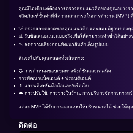
คุณมีไอเดีย แต่ต้องการตรวจสอบแนวคิดของคุณอย่างรว
ผลิตภัณฑ์ขั้นต่ำที่มีความสามารถในการทำงาน (MVP) คือเวอ
💡 ตรวจสอบตลาดของคุณ แนวคิด และสมมติฐานของค
📊 รับข้อเสนอแนะแบบจริงเพื่อให้สามารถทำซ้ำได้อย่างร
📉 ลดความเสี่ยงก่อนพัฒนาสินค้าเต็มรูปแบบ
ฉันจะไปกับคุณตลอดทั้งเส้นทาง:
🤝 การกำหนดขอบเขตทางฟังก์ชันและเทคนิค
การพัฒนาแบ็คเอนด์ + ฟรอนต์เอนด์
📱 แอปพลิเคชันมือถือและ/หรือเว็บ
☁️ การปรับใช้, การวางในร้าน, การบริหารจัดการการสร
แต่ละ MVP ได้รับการออกแบบให้ปรับขนาดได้ ช่วยให้คุณเ
ติดต่อ