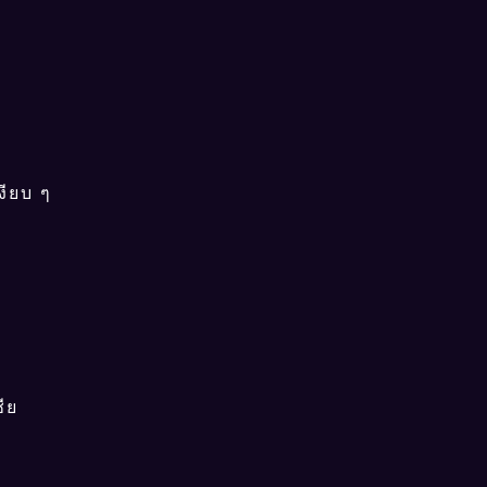
งียบ ๆ
ชีย