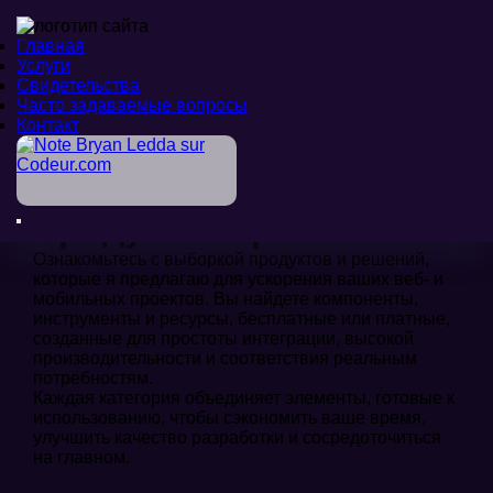
Главная
Главная
Услуги
Услуги
Свидетельства
Свидетельства
Часто задаваемые вопросы
Часто задаваемые вопросы
Контакт
Контакт
Добро пожаловать
>
Наши продукты
Продукты и решения
Ознакомьтесь с выборкой продуктов и решений,
которые я предлагаю для ускорения ваших веб- и
мобильных проектов. Вы найдете компоненты,
инструменты и ресурсы, бесплатные или платные,
созданные для простоты интеграции, высокой
производительности и соответствия реальным
потребностям.
Каждая категория объединяет элементы, готовые к
использованию, чтобы сэкономить ваше время,
улучшить качество разработки и сосредоточиться
на главном.