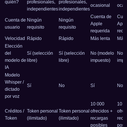
quién?
profesionales,
profesionales,
ocasional
ocas
independientes
independientes
Cuenta de
Cuen
Cuenta de
Ningún
Ningún
Apple
Appl
usuario
requisito
requisito
requerida
requ
Velocidad
Rápido
Rápido
Más lenta
Más 
Elección
del
Sí (selección
Sí (selección
No (modelo
No (
modelo de
libre)
libre)
impuesto)
impu
IA
Modelo
Whisper /
Sí
No
Sí
No
dictado
por voz
10 000
10 0
Créditos /
Token personal
Token personal
ofrecidos +
ofre
Token
(ilimitado)
(ilimitado)
recargas
reca
posibles
posi