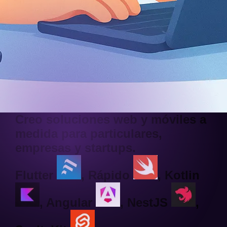
Creo soluciones web y móviles a
medida para particulares,
empresas y startups.
Flutter
,
Rápido
,
Kotlin
,
Angular
,
NestJS
,