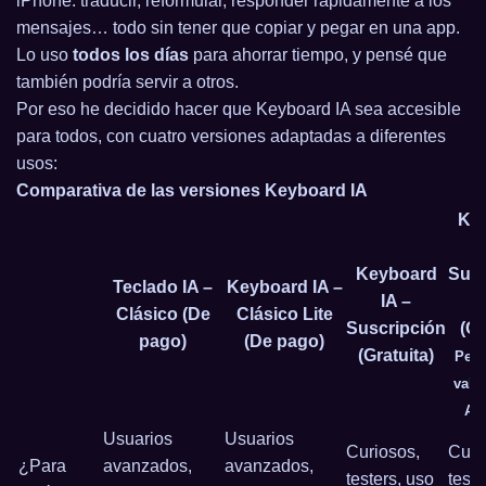
iPhone: traducir, reformular, responder rápidamente a los
mensajes… todo sin tener que copiar y pegar en una app.
Lo uso
todos los días
para ahorrar tiempo, y pensé que
también podría servir a otros.
Por eso he decidido hacer que Keyboard IA sea accesible
para todos, con cuatro versiones adaptadas a diferentes
usos:
Comparativa de las versiones Keyboard IA
Ke
Keyboard
Susc
Teclado IA –
Keyboard IA –
IA –
Clásico (De
Clásico Lite
Suscripción
(Gr
pago)
(De pago)
(Gratuita)
Pend
vali
Ap
Usuarios
Usuarios
Curiosos,
Curi
¿Para
avanzados,
avanzados,
testers, uso
teste