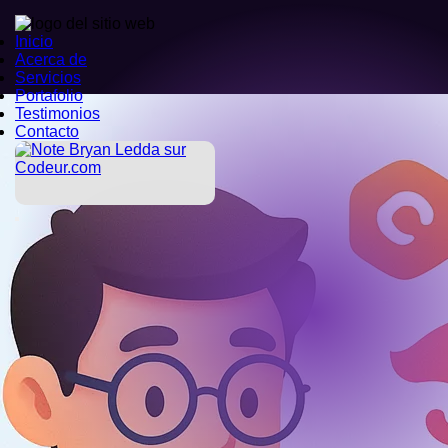
Inicio
Inicio
Acerca de
Acerca de
Servicios
Servicios
Portafolio
Portafolio
Testimonios
Testimonios
Contacto
Contacto