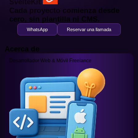
SvelteKit
.
Cada proyecto comienza desde
cero, sin plantilla ni CMS.
WhatsApp
Reservar una llamada
Acerca de
Desarrollador Web & Móvil Freelance