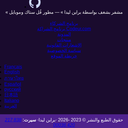
« مشفر بشغف بواسطة براين ليدا » — مطور فُل ستاك وموبايل
برنامج الشركاء
برنامج الشراكة Codeur.com
المدونة
منتجات
الإشعارات القانونية
سياسة الخصوصية
خريطة الموقع
Français
English
ภาษาไทย
Español
русский
日本語
Italiano
العربية
حقوق الطبع والنشر © 2023 -2026
·
براين ليدا
·
سيرت:
838 217
420 00036