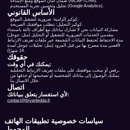
ضمان أمان الموقع ومنع الإساءة (reCAPTCHA).
تحليل وتحسين تجربة المستخدم (Google Analytics).
الأساس القانوني
كوكيز إلزامية: ضرورية لتشغيل الموقع.
كوكيز التحليل: تتطلب موافقتك الصريحة.
مشاركة البيانات نحن لا نشارك بياناتك مع أطراف ثالثة باستثناء
مقدمي الخدمات الضرورية للتشغيل أو التحليل (مثل: جوجل).
مدة الاحتفاظ تُحتفظ البيانات المُجمعة عبر ملفات تعريف الارتباط
لأقصى مدة مصرح بها من قبل المزود (مثل: تحليلات جوجل لمدة
14 شهرًا).
حقوقك
يمكنك في أي وقت:
رفض أو سحب موافقتك على ملفات تعريف الارتباط التحليلية..
يمكنك الوصول إلى بياناتك الشخصية أو تصحيحها أو حذفها من
خلال الاتصال بنا.
اتصال
لأي استفسار يتعلق ببياناتك:
contact@bryanledda.fr
سياسات خصوصية تطبيقات الهاتف
المحمول