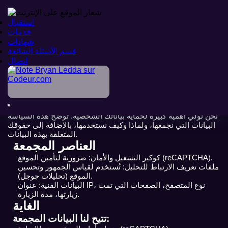
استقبال
استقبال
خدمات
خدمات
شهادات
شهادات
قسم الأسئلة الشائعة
قسم الأسئلة الشائعة
اتصال
اتصال
مرحبا
>
سياسة الخصوصية
سياسة الخصوصية
نحن نولي أهمية كبيرة لحماية بياناتك الشخصية. توضح هذه السياسة
البيانات التي نجمعها، ولماذا وكيف نستخدمها، بالإضافة إلى حقوقك
المتعلقة بهذه البيانات.
العناصر المجمعة
كوكيز التشغيل والأمان: ضرورية لتأمين الموقع (reCAPTCHA).
ملفات تعريف الارتباط للتحليل: تُستخدم لقياس الجمهور وتحسين
الموقع (تحليلات جوجل).
البيانات الفنية: عنوان IP، نوع المتصفح، الصفحات التي تمت
زيارتها، مدة الزيارة.
الغاية
تتيح لنا البيانات المجمعة: